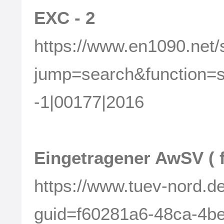
EXC - 2
https://www.en1090.net/
jump=search&functio
-1|00177|2016
Eingetragener AwSV ( 
https://www.tuev-nor
guid=f60281a6-48ca-4b